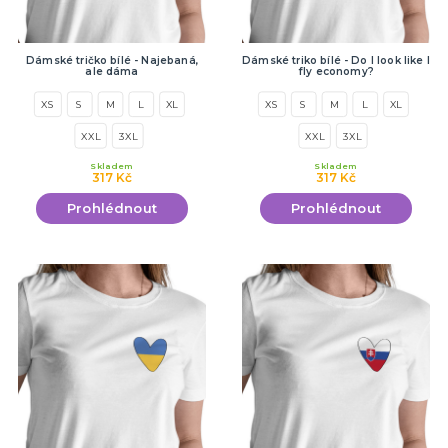
Dámské tričko bílé - Najebaná,
Dámské triko bílé - Do I look like I
ale dáma
fly economy?
XS
S
M
L
XL
XS
S
M
L
XL
XXL
3XL
XXL
3XL
Skladem
Skladem
317 Kč
317 Kč
Prohlédnout
Prohlédnout