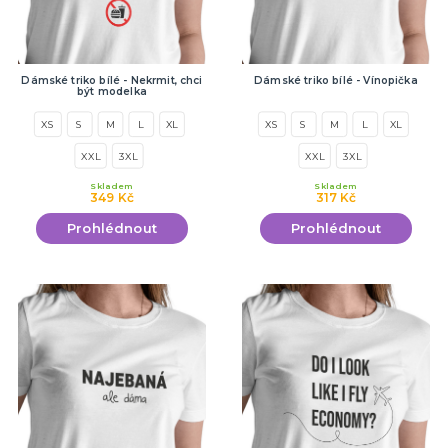
Dámské triko bílé - Nekrmit, chci
Dámské triko bílé - Vínopička
být modelka
XS
S
M
L
XL
XS
S
M
L
XL
XXL
3XL
XXL
3XL
Skladem
Skladem
349 Kč
317 Kč
Prohlédnout
Prohlédnout