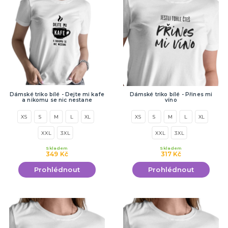
PÁRTY DEKORACE
Narozeninové oslavy
Tématické párty
Párty v barvách
Příslušenství
DALŠÍ KATEGORIE
DÁRKY A ŽERTOVNÉ PŘEDMĚTY
Ptákoviny, žerty, srandičky
Dámské triko bílé - Dejte mi kafe
Dámské triko bílé - Přines mi
Originální dárky
a nikomu se nic nestane
víno
XS
S
M
L
XL
XS
S
M
L
XL
XXL
3XL
XXL
3XL
Skladem
Skladem
349 Kč
317 Kč
Prohlédnout
Prohlédnout