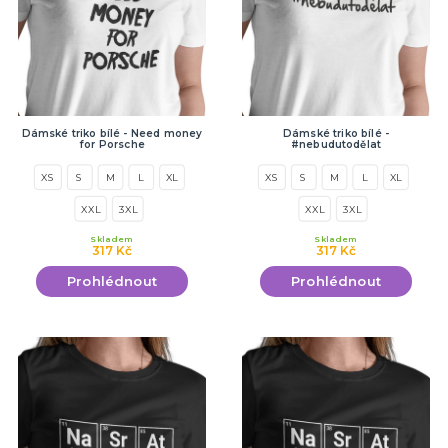
Dámské triko bílé - Need money
Dámské triko bílé -
for Porsche
#nebudutodělat
XS
S
M
L
XL
XS
S
M
L
XL
XXL
3XL
XXL
3XL
Skladem
Skladem
317 Kč
317 Kč
Prohlédnout
Prohlédnout