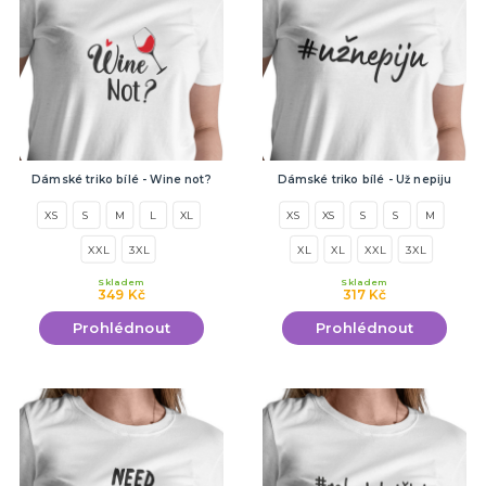
Dámské triko bílé - Wine not?
Dámské triko bílé - Už nepiju
XS
S
M
L
XL
XS
XS
S
S
M
XXL
3XL
XL
XL
XXL
3XL
Skladem
Skladem
349 Kč
317 Kč
Prohlédnout
Prohlédnout