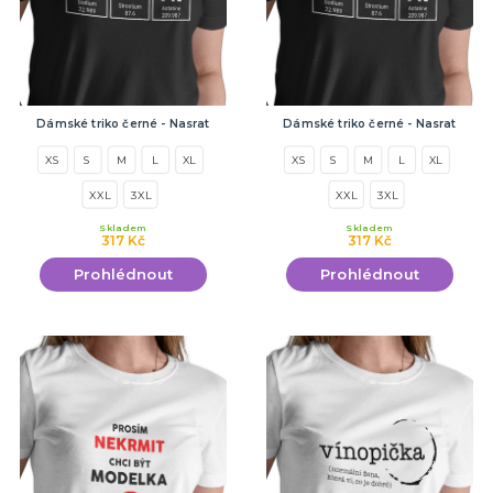
Dámské triko černé - Nasrat
Dámské triko černé - Nasrat
XS
S
M
L
XL
XS
S
M
L
XL
XXL
3XL
XXL
3XL
Skladem
Skladem
317 Kč
317 Kč
Prohlédnout
Prohlédnout