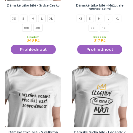
Dámské triko bílé - Srdce Česko
Dámské triko bílé - Můžu, ale
nechce se mi
XS
S
M
L
XL
XS
S
M
L
XL
XXL
3XL
XXL
3XL
Skladem
Skladem
349 Kč
317 Kč
Prohlédnout
Prohlédnout
Dámské triko bílé - S velkýma
Dámské tričko bílé - Legendy v