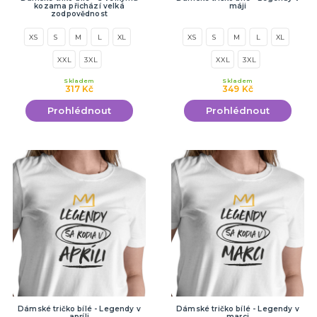
kozama přichází velká
máji
zodpovědnost
XS
S
M
L
XL
XS
S
M
L
XL
XXL
3XL
XXL
3XL
Skladem
Skladem
317 Kč
349 Kč
Prohlédnout
Prohlédnout
Dámské tričko bílé - Legendy v
Dámské tričko bílé - Legendy v
apríli
marci