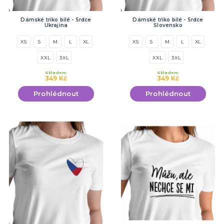
Dámské triko bílé - Srdce
Dámské triko bílé - Srdce
Ukrajina
Slovensko
XS
S
M
L
XL
XS
S
M
L
XL
XXL
3XL
XXL
3XL
Skladem
Skladem
349 Kč
349 Kč
Prohlédnout
Prohlédnout