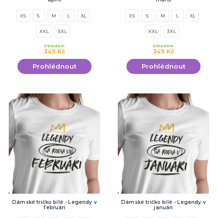
XS
S
M
L
XL
XS
S
M
L
XL
XXL
3XL
XXL
3XL
Skladem
Skladem
349 Kč
349 Kč
Prohlédnout
Prohlédnout
Dámské tričko bílé - Legendy v
Dámské tričko bílé - Legendy v
februári
januári