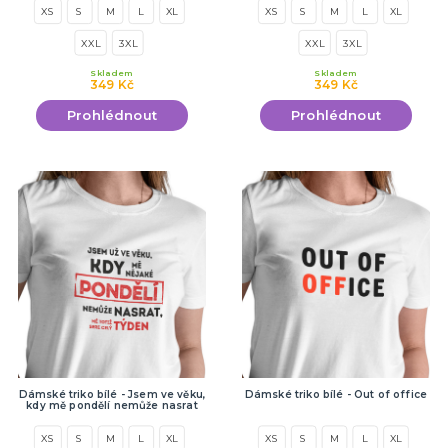
XS
S
M
L
XL
XS
S
M
L
XL
XXL
3XL
XXL
3XL
Skladem
Skladem
349 Kč
349 Kč
Prohlédnout
Prohlédnout
Dámské triko bílé - Jsem ve věku,
Dámské triko bílé - Out of office
kdy mě pondělí nemůže nasrat
XS
S
M
L
XL
XS
S
M
L
XL