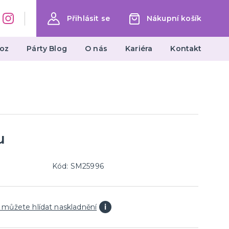
Přihlásit se
Nákupní košík
oz
Párty Blog
O nás
Kariéra
Kontakt
Dárky a žertovné předměty
Ptákoviny, žerty, srandičky
Originální dárky
u
Kód: SM25996
 můžete hlídat naskladnění
i