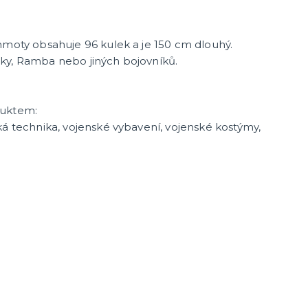
hmoty obsahuje 96 kulek a je 150 cm dlouhý.
ky, Ramba nebo jiných bojovníků.
duktem:
ká technika, vojenské vybavení, vojenské kostýmy,