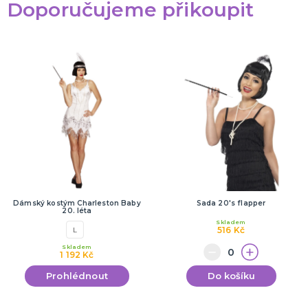
Doporučujeme přikoupit
Dámský kostým Charleston Baby
Sada 20's flapper
20. léta
Skladem
516 Kč
L
Skladem
1 192 Kč
Prohlédnout
Do košíku