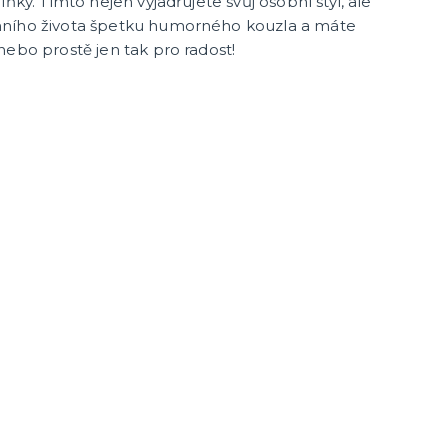
ňky. Tímto nejen vyjadřujete svůj osobní styl, ale
nního života špetku humorného kouzla a máte
nebo prostě jen tak pro radost!