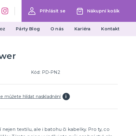
Přihlásit se
Nákupní košík
oz
Párty Blog
O nás
Kariéra
Kontakt
ower
Dárky a žertovné předměty
Ptákoviny, žerty, srandičky
Originální dárky
Kód: PD-PN2
e můžete hlídat naskladnění
i
 nejen textilu, ale i batohu či kabelky. Pro ty, co