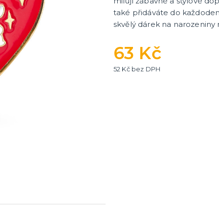
milují zábavné a stylové dopl
také přidáváte do každode
skvělý dárek na narozeniny 
63 Kč
52 Kč bez DPH