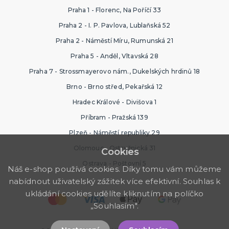
Praha 1 - Florenc, Na Poříčí 33
Praha 2 - I. P. Pavlova, Lublaňská 52
Praha 2 - Náměstí Míru, Rumunská 21
Praha 5 - Anděl, Vltavská 28
Praha 7 - Strossmayerovo nám., Dukelských hrdinů 18
Brno - Brno střed, Pekařská 12
Hradec Králové - Divišova 1
Příbram - Pražská 139
Plzeň - Náměstí republiky 29
Olomouc - Ostružnická 31
Cookies
Ostrava - Poštovní 5
Náš e-shop používá cookies. Díky tomu vám můžeme
nabídnout uživatelský zážitek více efektivní. Souhlas k
ukládání cookies udělíte kliknutím na políčko
„Souhlasím".