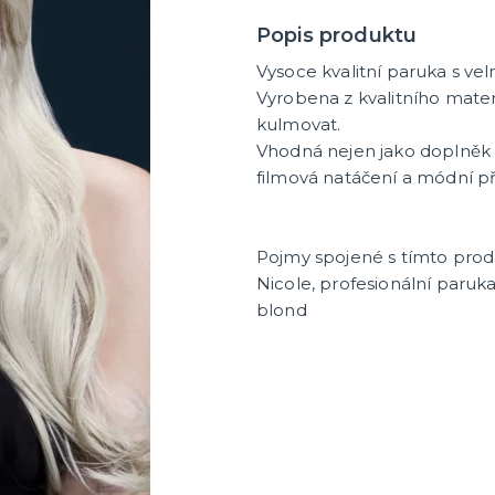
Popis produktu
Vysoce kvalitní paruka s v
Vyrobena z kvalitního materi
kulmovat.
Vhodná nejen jako doplněk k
filmová natáčení a módní př
Pojmy spojené s tímto pro
Nicole, profesionální paruka
blond