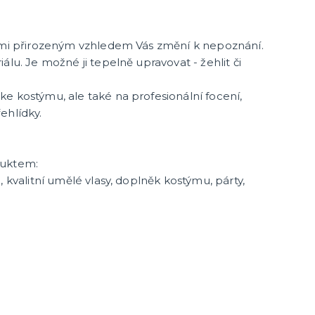
elmi přirozeným vzhledem Vás změní k nepoznání.
álu. Je možné ji tepelně upravovat - žehlit či
e kostýmu, ale také na profesionální focení,
ehlídky.
duktem:
, kvalitní umělé vlasy, doplněk kostýmu, párty,