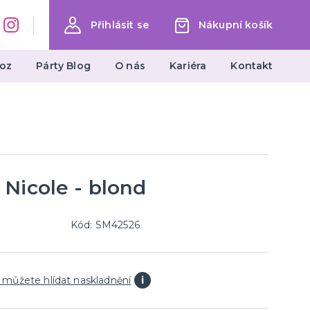
Přihlásit se
Nákupní košík
oz
Párty Blog
O nás
Kariéra
Kontakt
Dárky a žertovné předměty
Ptákoviny, žerty, srandičky
Originální dárky
Nicole - blond
Kód: SM42526
 můžete hlídat naskladnění
i