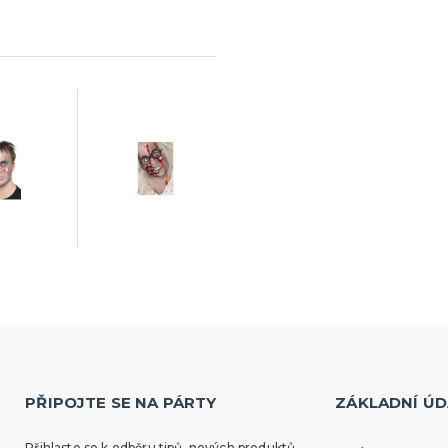
PŘIPOJTE SE NA PÁRTY
ZÁKLADNÍ ÚD
Přihlaste se k odběru tipů, nových produktů