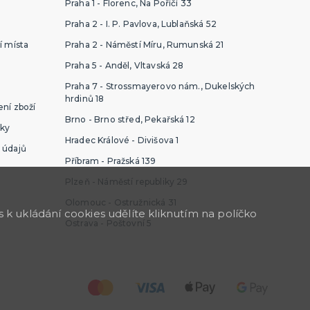
Praha 1 - Florenc, Na Poříčí 33
Praha 2 - I. P. Pavlova, Lublaňská 52
í místa
Praha 2 - Náměstí Míru, Rumunská 21
Praha 5 - Anděl, Vltavská 28
Praha 7 - Strossmayerovo nám., Dukelských
hrdinů 18
ní zboží
Brno - Brno střed, Pekařská 12
ky
Hradec Králové - Divišova 1
 údajů
Příbram - Pražská 139
Plzeň - Náměstí republiky 29
Olomouc - Ostružnická 31
k ukládání cookies udělíte kliknutím na políčko
Ostrava - Poštovní 5