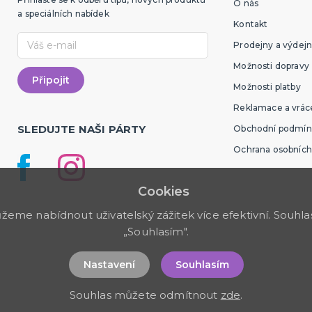
O nás
a speciálních nabídek
Kontakt
Prodejny a výdejn
Možnosti dopravy
Možnosti platby
Reklamace a vráce
SLEDUJTE NAŠI PÁRTY
Obchodní podmín
Ochrana osobních
Cookies
me nabídnout uživatelský zážitek více efektivní. Souhlas 
„Souhlasím".
Nastavení
Souhlasím
Souhlas můžete odmítnout
zde
.