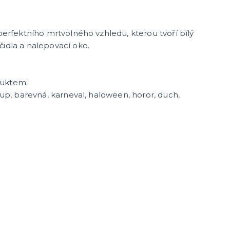
 perfektního mrtvolného vzhledu, kterou tvoří bílý
čidla a nalepovací oko.
duktem:
e-up, barevná, karneval, haloween, horor, duch,