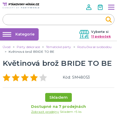
Vyberte si
Kategorie
11 poboček
Úvod
Párty dekorace
Tématické párty
Rozlučka se svobodou
Půjčovna kostýmů
KOSTÝMY A DOPLŇKY
Květinová brož BRIDE TO BE
Andělé a víly
Párty výzdoba na klíč
Květinová brož BRIDE TO BE
Zvířata
Nafukování balónků
Kluci
Vánoce
Klauni
Kovbojové a indiáni
Velikonoce
Pohádky
Film a TV
Holky
Halloween
Historické
Piráti
Teens
Uniformy
Frozen
DALŠÍ KATEGORIE
Prodejny
Kód: SM48053
Rozvoz
DOPLŇKY A MAKEUP
Párty Blog
Pálení čarodějnic
Skladem
Doplňky
O nás
Make-up
Dostupné na 7 prodejnách
Kariéra
Škrabošky
Kontaktní čočky
Nalepovací řasy
Krev
Tekutý latex a jizvy
Sexy oblečky
Rukavice
UV barvy
Rozlučka se svobodou
Pánská jízda
Karnevalové sady
Tematické doplňky
DALŠÍ KATEGORIE
Zobrazit prodejny
Skladem >5 ks
Kontakt