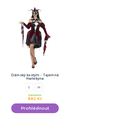
Dámský kostým - Tajemná
Harlekýna
S
M
Skladem
882 Kč
Prohlédnout