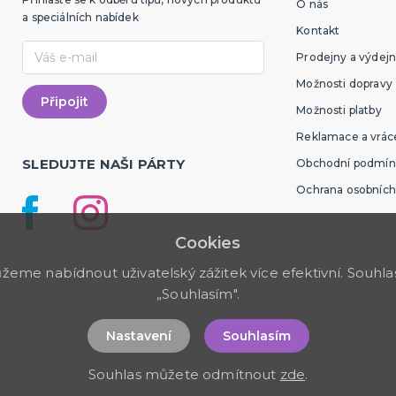
O nás
a speciálních nabídek
Kontakt
Prodejny a výdejn
Možnosti dopravy
Možnosti platby
Reklamace a vráce
SLEDUJTE NAŠI PÁRTY
Obchodní podmín
Ochrana osobních
Cookies
me nabídnout uživatelský zážitek více efektivní. Souhlas 
„Souhlasím".
Nastavení
Souhlasím
Souhlas můžete odmítnout
zde
.