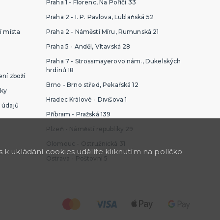
Praha 1 - Florenc, Na Poříčí 33
Praha 2 - I. P. Pavlova, Lublaňská 52
í místa
Praha 2 - Náměstí Míru, Rumunská 21
Praha 5 - Anděl, Vltavská 28
Praha 7 - Strossmayerovo nám., Dukelských
hrdinů 18
ní zboží
Brno - Brno střed, Pekařská 12
ky
Hradec Králové - Divišova 1
 údajů
Příbram - Pražská 139
Plzeň - Náměstí republiky 29
Olomouc - Ostružnická 31
k ukládání cookies udělíte kliknutím na políčko
Ostrava - Poštovní 5