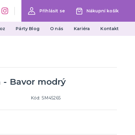
Přihlásit se
Nákupní košík
oz
Párty Blog
O nás
Kariéra
Kontakt
Dárky a žertovné předměty
Ptákoviny, žerty, srandičky
Originální dárky
 - Bavor modrý
Kód: SM45265