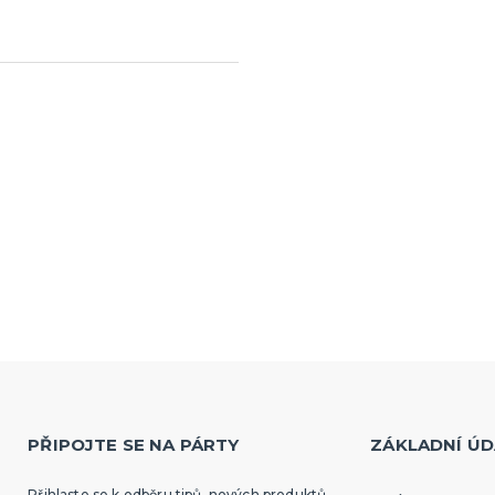
PŘIPOJTE SE NA PÁRTY
ZÁKLADNÍ ÚD
Přihlaste se k odběru tipů, nových produktů