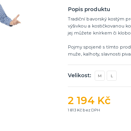
Popis produktu
Tradiční bavorský kostým p
výšivkou a kostičkovanou koš
jej můžete knírkem či klob
Pojmy spojené s tímto prod
muže, kalhoty, slavnosti piv
Velikost:
M
L
2 194 Kč
1 813 Kč bez DPH