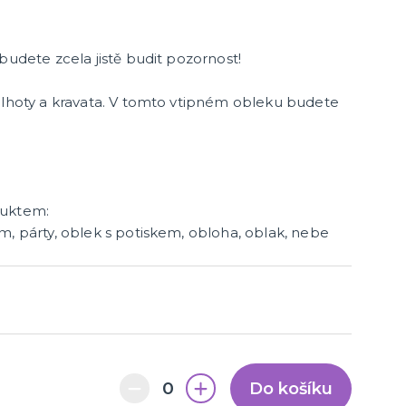
budete zcela jistě budit pozornost!
alhoty a kravata. V tomto vtipném obleku budete
duktem:
m, párty, oblek s potiskem, obloha, oblak, nebe
Do košíku