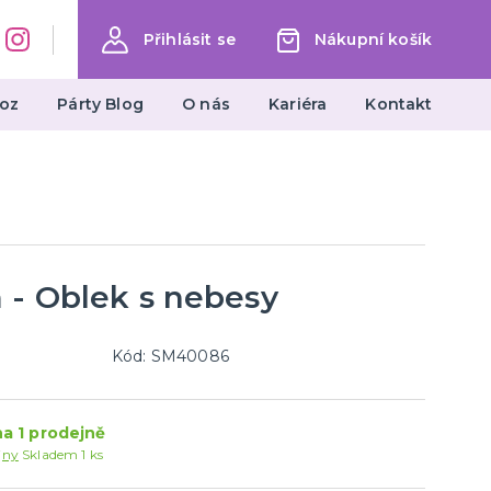
Přihlásit se
Nákupní košík
oz
Párty Blog
O nás
Kariéra
Kontakt
Dárky a žertovné předměty
Ptákoviny, žerty, srandičky
Originální dárky
 - Oblek s nebesy
Kód: SM40086
a 1 prodejně
jny
Skladem 1 ks