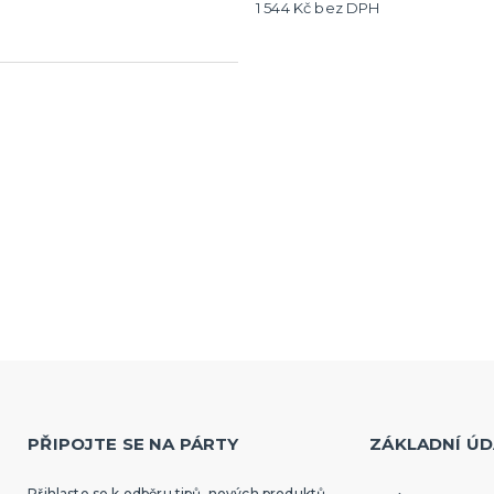
1 544 Kč bez DPH
PŘIPOJTE SE NA PÁRTY
ZÁKLADNÍ ÚD
Přihlaste se k odběru tipů, nových produktů