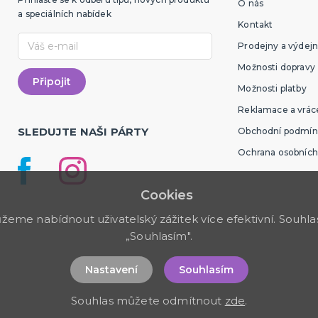
O nás
a speciálních nabídek
Kontakt
Prodejny a výdejn
Možnosti dopravy
Možnosti platby
Reklamace a vráce
SLEDUJTE NAŠI PÁRTY
Obchodní podmín
Ochrana osobních
Cookies
me nabídnout uživatelský zážitek více efektivní. Souhlas 
„Souhlasím".
Nastavení
Souhlasím
Souhlas můžete odmítnout
zde
.