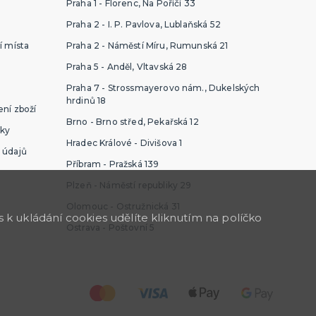
Praha 1 - Florenc, Na Poříčí 33
Praha 2 - I. P. Pavlova, Lublaňská 52
í místa
Praha 2 - Náměstí Míru, Rumunská 21
Praha 5 - Anděl, Vltavská 28
Praha 7 - Strossmayerovo nám., Dukelských
hrdinů 18
ní zboží
Brno - Brno střed, Pekařská 12
ky
Hradec Králové - Divišova 1
 údajů
Příbram - Pražská 139
Plzeň - Náměstí republiky 29
Olomouc - Ostružnická 31
k ukládání cookies udělíte kliknutím na políčko
Ostrava - Poštovní 5