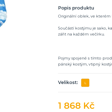
Popis produktu
Originální oblek, ve kterém 
Součástí kostýmu je sako, k
zářit na každém večírku.
Pojmy spojené s tímto pro
pánský kostým, vtipný kostý
Velikost:
L
1 868 Kč