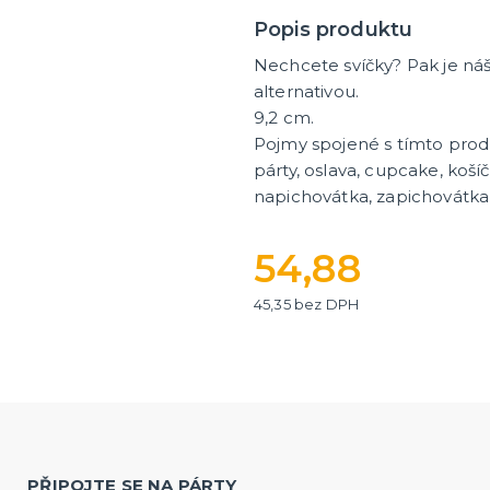
Popis produktu
Nechcete svíčky? Pak je ná
alternativou.
9,2 cm.
Pojmy spojené s tímto pro
párty, oslava, cupcake, koší
napichovátka, zapichovátka,
54,88
45,35 bez DPH
PŘIPOJTE SE NA PÁRTY