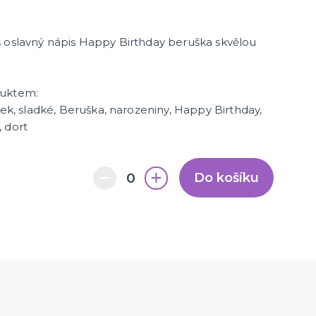
š oslavný nápis Happy Birthday beruška skvělou
duktem:
ček, sladké, Beruška, narozeniny, Happy Birthday,
 dort
Do košíku