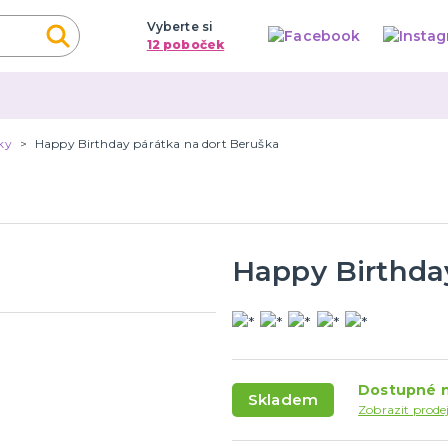
Vyberte si
12 poboček
ky
Happy Birthday párátka na dort Beruška
Happy Birthda
Dostupné n
Skladem
Zobrazit prode