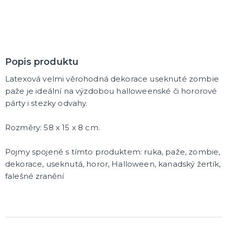
Popis produktu
Latexová velmi věrohodná dekorace useknuté zombie
paže je ideální na výzdobou halloweenské či hororové
párty i stezky odvahy.
Rozměry: 58 x 15 x 8 cm.
Pojmy spojené s tímto produktem: ruka, paže, zombie,
dekorace, useknutá, horor, Halloween, kanadský žertík,
falešné zranění