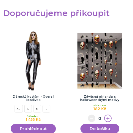
Doporučujeme přikoupit
Dámský kostým - Overal
Závěsná girlanda s
kostlivka
halloweenskými motivy
Skladem
182 Kč
XS
S
M
L
Skladem
1 455 Kč
Prohlédnout
Do košíku