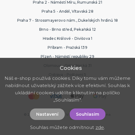
Praha 2 - Náměstí Míru, Rumunská 21
Praha 5 - Anděl, Vltavská 28
Praha 7 - Strossmayerovo nám., Dukelských hrdinů 18
Brno - Brno střed, Pekařská 12
Hradec Králové - Divišova 1
Příbram - Pražská 139
Plzeň - Náměstí republiky 29
Olomouc - Ostružnická 31
Cookies
Ostrava - Poštovní 5
Náš e-shop používá cookies. Díky tomu vám můžeme
nabídnout uživatelský zážitek více efektivní. Souhlas k
ukládání cookies udělíte kliknutím na políčko
„Souhlasím".
Nastavení
Souhlasím
© 2026 Ptákoviny Mírák. Všechna práva vyhrazena.
Souhlas můžete odmítnout
zde
.