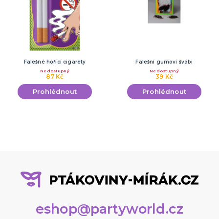
Falešné hořící cigarety
Falešní gumoví švábi
Nedostupný
Nedostupný
87 Kč
39 Kč
Prohlédnout
Prohlédnout
eshop@partyworld.cz