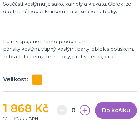
Součástí kostýmu je sako, kalhoty a kravata. Oblek lze
doplnit hůlkou či knírkem z naší široké nabídky.
Pojmy spojené s tímto produktem:
pánský kostým, vtipný kostým, párty, oblek s potiskem,
zebra, bílo-černý, černo-bílý, pruhy, černá, bílá
Velikost:
L
1 868 Kč
Do košíku
1 544 Kč bez DPH