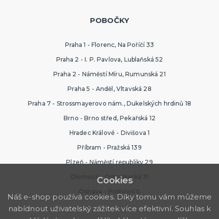
POBOČKY
Praha 1 - Florenc, Na Poříčí 33
Praha 2 - I. P. Pavlova, Lublaňská 52
Praha 2 - Náměstí Míru, Rumunská 21
Praha 5 - Anděl, Vltavská 28
Praha 7 - Strossmayerovo nám., Dukelských hrdinů 18
Brno - Brno střed, Pekařská 12
Hradec Králové - Divišova 1
Příbram - Pražská 139
Plzeň - Náměstí republiky 29
Olomouc - Ostružnická 31
Cookies
Ostrava - Poštovní 5
Náš e-shop používá cookies. Díky tomu vám můžeme
nabídnout uživatelský zážitek více efektivní. Souhlas k