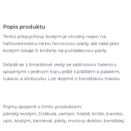
Popis produktu
Tento přepychový kostým je vhodný nejen na
halloweenskou nebo hororovou párty, ale také jako
kostým lokaje či knížete na pohádkovou párty.
Skládá se z brokátové vesty se saténovou halenou
spojenými v jednom topu ještě s pláštěm a páskem,
rukavic a klobouku. Lze doplnit o benátskou masku.
Pojmy spojené s tímto produktem:
pánský kostým, Drákula, vampír, hrabě, kníže, baroko,
upír, kostým, karneval, párty, morový doktor, benátský