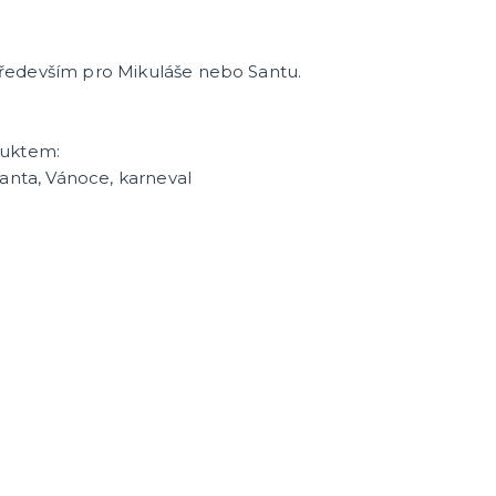
ředevším pro Mikuláše nebo Santu.
duktem:
Santa, Vánoce, karneval