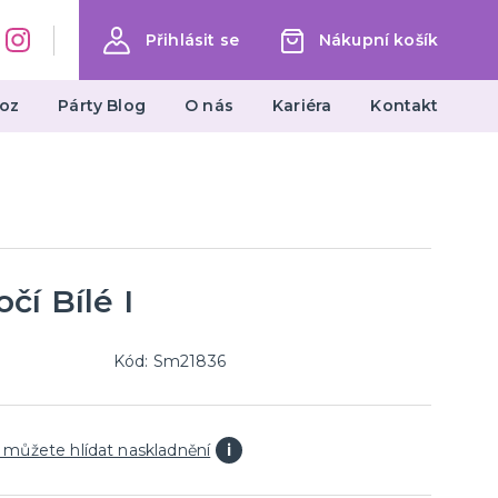
Přihlásit se
Nákupní košík
oz
Párty Blog
O nás
Kariéra
Kontakt
Dárky a žertovné předměty
Ptákoviny, žerty, srandičky
Originální dárky
čí Bílé I
Kód: Sm21836
 můžete hlídat naskladnění
i