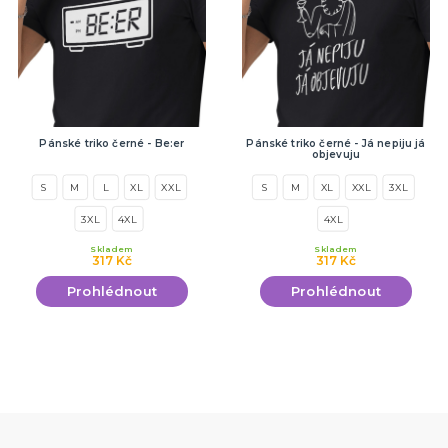
Pánské triko černé - Be:er
Pánské triko černé - Já nepiju já
objevuju
S
M
L
XL
XXL
S
M
XL
XXL
3XL
3XL
4XL
4XL
Skladem
Skladem
317 Kč
317 Kč
Prohlédnout
Prohlédnout