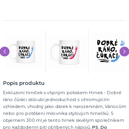
Popis produktu
Exkluzivní hrníček s vtipným potiskem Hrnek - Dobré
ráno čůráci skloubí jednoduchost s ohromujícím
vzhledem, vhodný jako dárek k narozeninám, Vánocům
nebo pro potěšení milovníka stylových hrnečků. S
objemem 300 ml je tento hrnek skvělým společníkem
pro každodenní pití oblíbených nápojů.
PS. Do