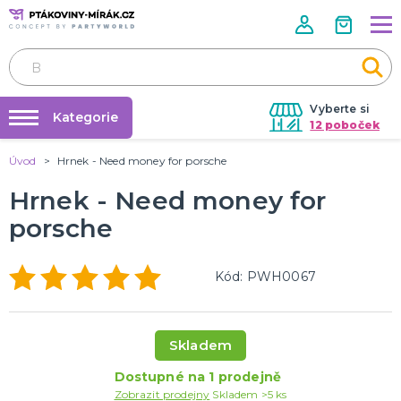
Vyberte si
Kategorie
12 poboček
Úvod
Hrnek - Need money for porsche
Půjčovna kostýmů
KOSTÝMY A DOPLŇKY
Andělé a víly
Hrnek - Need money for
Párty výzdoba na klíč
Zvířata
porsche
Nafukování balónků
Kluci
Vánoce
Klauni
Kovbojové a indiáni
Velikonoce
Pohádky
Film a TV
Holky
Halloween
Historické
Piráti
Teens
Uniformy
Frozen
DALŠÍ KATEGORIE
Prodejny
Kód: PWH0067
Rozvoz
DOPLŇKY A MAKEUP
Párty Blog
Pálení čarodějnic
Doplňky
O nás
Skladem
Make-up
Kariéra
Škrabošky
Kontaktní čočky
Nalepovací řasy
Krev
Tekutý latex a jizvy
Sexy oblečky
Rukavice
UV barvy
Rozlučka se svobodou
Pánská jízda
Karnevalové sady
Tematické doplňky
DALŠÍ KATEGORIE
Dostupné na 1 prodejně
Zobrazit prodejny
Skladem >5 ks
Kontakt