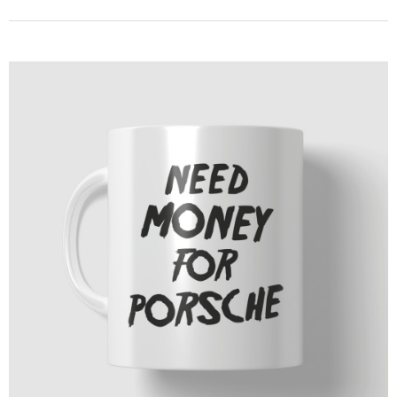
PÁRTY DEKORACE
Narozeninové oslavy
Tématické párty
Párty v barvách
Příslušenství
DALŠÍ KATEGORIE
DÁRKY A ŽERTOVNÉ PŘEDMĚTY
Ptákoviny, žerty, srandičky
Originální dárky