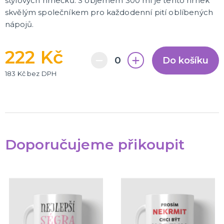
stylových hrnečků. S objemem 300 ml je tento hrnek
skvělým společníkem pro každodenní pití oblíbených
nápojů.
222 Kč
Do košíku
183 Kč bez DPH
Doporučujeme přikoupit