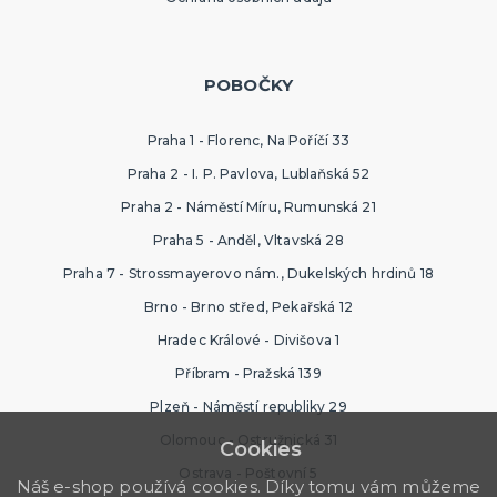
POBOČKY
Praha 1 - Florenc, Na Poříčí 33
Praha 2 - I. P. Pavlova, Lublaňská 52
Praha 2 - Náměstí Míru, Rumunská 21
Praha 5 - Anděl, Vltavská 28
Praha 7 - Strossmayerovo nám., Dukelských hrdinů 18
Brno - Brno střed, Pekařská 12
Hradec Králové - Divišova 1
Příbram - Pražská 139
Plzeň - Náměstí republiky 29
Olomouc - Ostružnická 31
Cookies
Ostrava - Poštovní 5
Náš e-shop používá cookies. Díky tomu vám můžeme