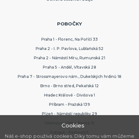
POBOČKY
Praha 1 - Florenc, Na Poříčí 33
Praha 2 - I. P. Pavlova, Lublaňská 52
Praha 2 - Náměstí Míru, Rumunská 21
Praha 5 - Anděl, Vltavská 28
Praha 7 - Strossmayerovo nám., Dukelských hrdinů 18
Brno - Brno střed, Pekařská 12
Hradec Králové - Divišova 1
Příbram - Pražská 139
Plzeň - Náměstí republiky 29
Olomouc - Ostružnická 31
Cookies
Ostrava - Poštovní 5
Náš e-shop používá cookies. Díky tomu vám můžeme