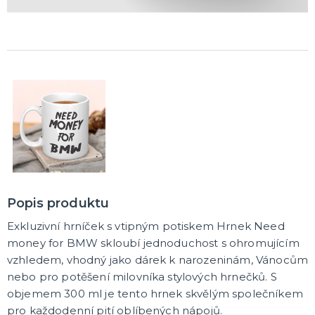
Popis produktu
Exkluzivní hrníček s vtipným potiskem Hrnek Need
money for BMW skloubí jednoduchost s ohromujícím
vzhledem, vhodný jako dárek k narozeninám, Vánocům
nebo pro potěšení milovníka stylových hrnečků. S
objemem 300 ml je tento hrnek skvělým společníkem
pro každodenní pití oblíbených nápojů.