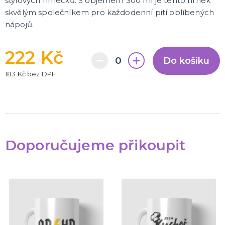
stylových hrnečků. S objemem 300 ml je tento hrnek
skvělým společníkem pro každodenní pití oblíbených
nápojů.
222 Kč
Do košíku
183 Kč bez DPH
Doporučujeme přikoupit