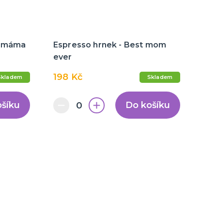
r máma
Espresso hrnek - Best mom
ever
198 Kč
Skladem
Skladem
ošíku
Do košíku