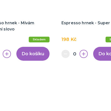
so hrnek - Mívám
Espresso hrnek - Supe
í slovo
198 Kč
Skladem
Do košíku
Do k