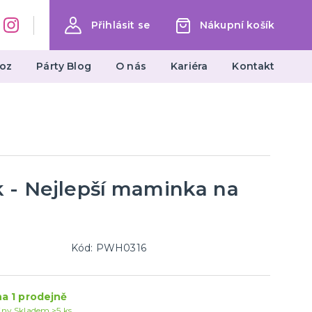
Přihlásit se
Nákupní košík
oz
Párty Blog
O nás
Kariéra
Kontakt
Dárky a žertovné předměty
Ptákoviny, žerty, srandičky
Originální dárky
k - Nejlepší maminka na
Kód: PWH0316
a 1 prodejně
jny
Skladem >5 ks