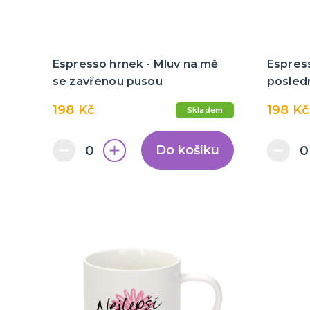
Espresso hrnek - Mluv na mě
Espres
se zavřenou pusou
posledn
198 Kč
198 Kč
Skladem
Do košíku