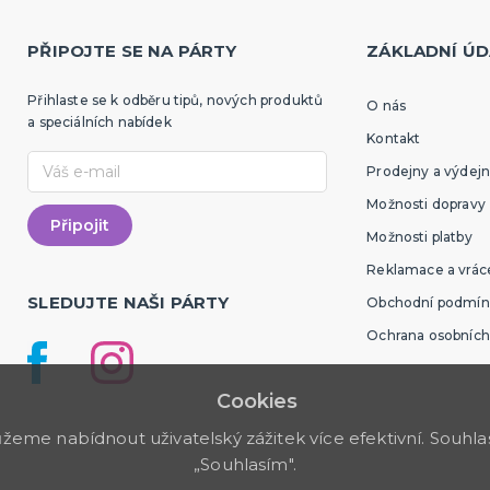
PŘIPOJTE SE NA PÁRTY
ZÁKLADNÍ ÚD
Přihlaste se k odběru tipů, nových produktů
O nás
a speciálních nabídek
Kontakt
Prodejny a výdejn
Možnosti dopravy
Možnosti platby
Reklamace a vráce
SLEDUJTE NAŠI PÁRTY
Obchodní podmín
Ochrana osobních
Cookies
me nabídnout uživatelský zážitek více efektivní. Souhlas 
„Souhlasím".