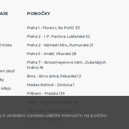
AJE
POBOČKY
Praha 1 - Florenc, Na Poříčí 33
Praha 2 - I. P. Pavlova, Lublaňská 52
í místa
Praha 2 - Náměstí Míru, Rumunská 21
Praha 5 - Anděl, Vltavská 28
Praha 7 - Strossmayerovo nám., Dukelských
hrdinů 18
ní zboží
Brno - Brno střed, Pekařská 12
ky
Hradec Králové - Divišova 1
 údajů
Příbram - Pražská 139
Plzeň - Náměstí republiky 29
Olomouc - Ostružnická 31
k ukládání cookies udělíte kliknutím na políčko
Ostrava - Poštovní 5