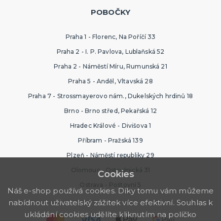
POBOČKY
Praha 1 - Florenc, Na Poříčí 33
Praha 2 - I. P. Pavlova, Lublaňská 52
Praha 2 - Náměstí Míru, Rumunská 21
Praha 5 - Anděl, Vltavská 28
Praha 7 - Strossmayerovo nám., Dukelských hrdinů 18
Brno - Brno střed, Pekařská 12
Hradec Králové - Divišova 1
Příbram - Pražská 139
Plzeň - Náměstí republiky 29
Olomouc - Ostružnická 31
Cookies
Ostrava - Poštovní 5
Náš e-shop používá cookies. Díky tomu vám můžeme
nabídnout uživatelský zážitek více efektivní. Souhlas k
ukládání cookies udělíte kliknutím na políčko