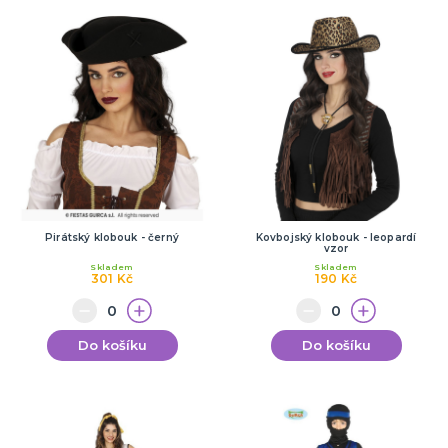
Pirátský klobouk - černý
Kovbojský klobouk - leopardí
vzor
Skladem
Skladem
301 Kč
190 Kč
Do košíku
Do košíku