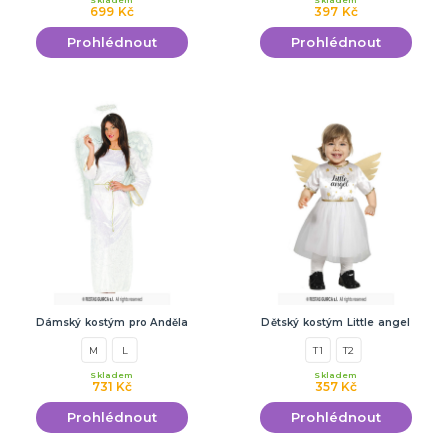
Skladem
Skladem
699 Kč
397 Kč
Prohlédnout
Prohlédnout
Dámský kostým pro Anděla
Dětský kostým Little angel
M
L
T1
T2
Skladem
Skladem
731 Kč
357 Kč
Prohlédnout
Prohlédnout