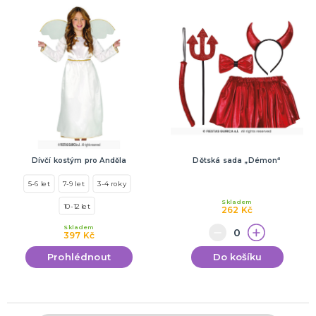
Dívčí kostým pro Anděla
Dětská sada „Démon“
5-6 let
7-9 let
3-4 roky
Skladem
10-12 let
262 Kč
Skladem
397 Kč
Prohlédnout
Do košíku