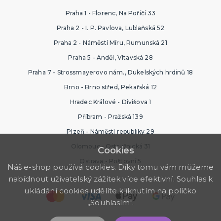
Praha 1 - Florenc, Na Poříčí 33
Praha 2 - I. P. Pavlova, Lublaňská 52
Praha 2 - Náměstí Míru, Rumunská 21
Praha 5 - Anděl, Vltavská 28
Praha 7 - Strossmayerovo nám., Dukelských hrdinů 18
Brno - Brno střed, Pekařská 12
Hradec Králové - Divišova 1
Příbram - Pražská 139
Plzeň - Náměstí republiky 29
Olomouc - Ostružnická 31
Cookies
Ostrava - Poštovní 5
Náš e-shop používá cookies. Díky tomu vám můžeme
nabídnout uživatelský zážitek více efektivní. Souhlas k
ukládání cookies udělíte kliknutím na políčko
„Souhlasím".