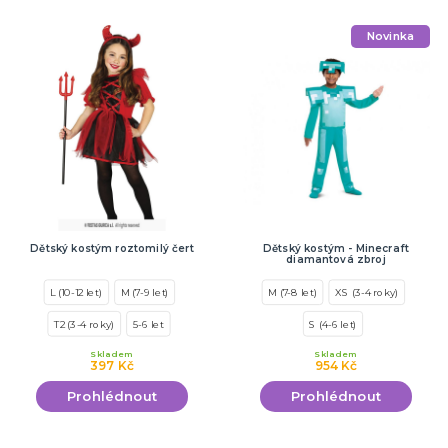
Novinka
Dětský kostým roztomilý čert
Dětský kostým - Minecraft
diamantová zbroj
L (10-12 let)
M (7-9 let)
M (7-8 let)
XS (3-4 roky)
T2 (3-4 roky)
5-6 let
S (4-6 let)
Skladem
Skladem
397 Kč
954 Kč
Prohlédnout
Prohlédnout