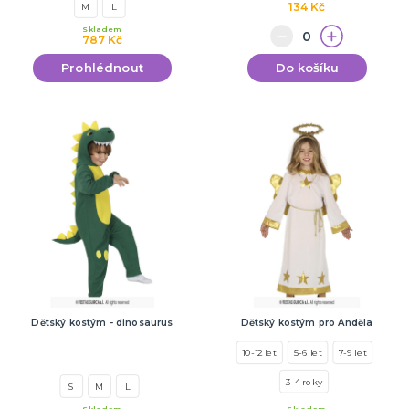
134 Kč
M
L
Skladem
787 Kč
Prohlédnout
Do košíku
Dětský kostým - dinosaurus
Dětský kostým pro Anděla
10-12 let
5-6 let
7-9 let
3-4 roky
S
M
L