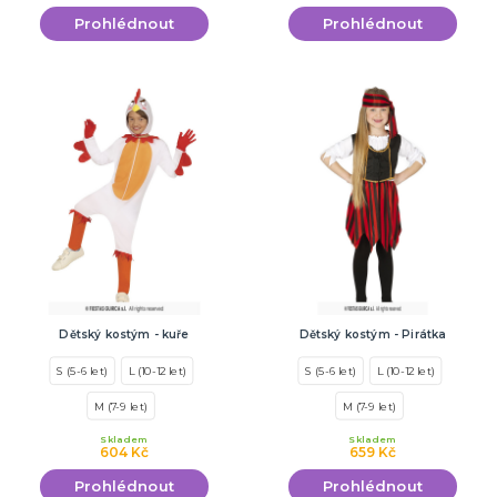
Prohlédnout
Prohlédnout
Dětský kostým - kuře
Dětský kostým - Pirátka
S (5-6 let)
L (10-12 let)
S (5-6 let)
L (10-12 let)
M (7-9 let)
M (7-9 let)
Skladem
Skladem
604 Kč
659 Kč
Prohlédnout
Prohlédnout