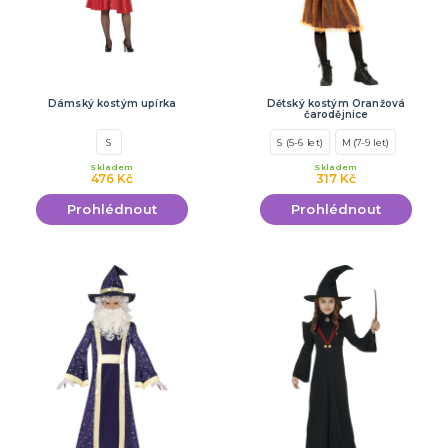
Dámský kostým upírka
Dětský kostým Oranžová
čarodějnice
S
S (5-6 let)
M (7-9 let)
Skladem
Skladem
476 Kč
317 Kč
Prohlédnout
Prohlédnout