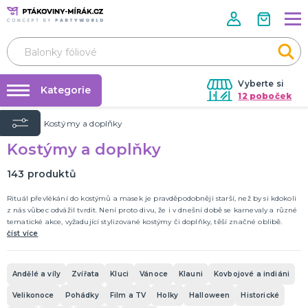
Vyberte si
Kategorie
12 poboček
Úvod
Kostýmy a doplňky
Půjčovna kostýmů
KOSTÝMY A DOPLŇKY
Kostýmy a doplňky
Andělé a víly
Párty výzdoba na klíč
Zvířata
Nafukování balónků
143
produktů
Kluci
Vánoce
Klauni
Kovbojové a indiáni
Velikonoce
Pohádky
Film a TV
Holky
Halloween
Historické
Piráti
Teens
Uniformy
Frozen
DALŠÍ KATEGORIE
Prodejny
Rituál převlékání do kostýmů a masek je pravděpodobněji starší, než by si kdokoli
z nás vůbec odvážil tvrdit. Není proto divu, že i v dnešní době se karnevaly a různé
Rozvoz
tematické akce, vyžadující stylizované kostýmy či doplňky, těší značné oblibě.
DOPLŇKY A MAKEUP
číst více
Párty Blog
Pálení čarodějnic
Doplňky
O nás
Make-up
Andělé a víly
Zvířata
Kluci
Vánoce
Klauni
Kovbojové a indiáni
Kariéra
Škrabošky
Kontaktní čočky
Nalepovací řasy
Krev
Tekutý latex a jizvy
Sexy oblečky
Rukavice
UV barvy
Rozlučka se svobodou
Pánská jízda
Karnevalové sady
Tematické doplňky
DALŠÍ KATEGORIE
Velikonoce
Pohádky
Film a TV
Holky
Halloween
Historické
Kontakt