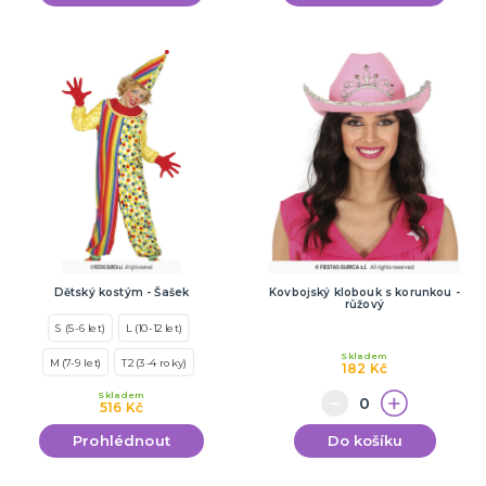
Dětský kostým - Šašek
Kovbojský klobouk s korunkou -
růžový
S (5-6 let)
L (10-12 let)
Skladem
M (7-9 let)
T2 (3-4 roky)
182 Kč
Skladem
516 Kč
Prohlédnout
Do košíku