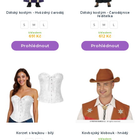
Dětský kostým - Hvězdný čaroděj
Dětský kostým - Čarodějnice
ředitelka
S
M
L
S
M
L
Skladem
Skladem
691 Kč
612 Kč
Prohlédnout
Prohlédnout
Korzet s krajkou - bílý
Kovbojský klobouk - hnědý
Skladem