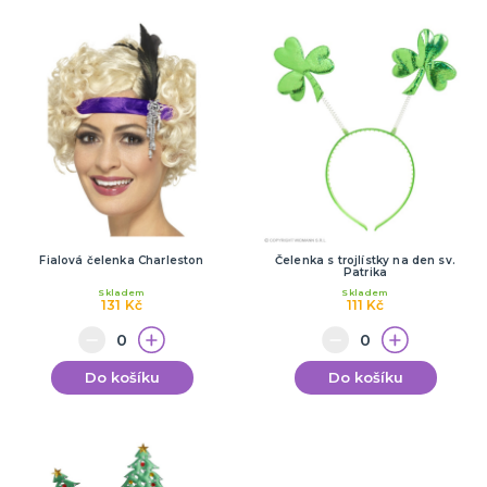
Fialová čelenka Charleston
Čelenka s trojlístky na den sv.
Patrika
Skladem
Skladem
131 Kč
111 Kč
Do košíku
Do košíku