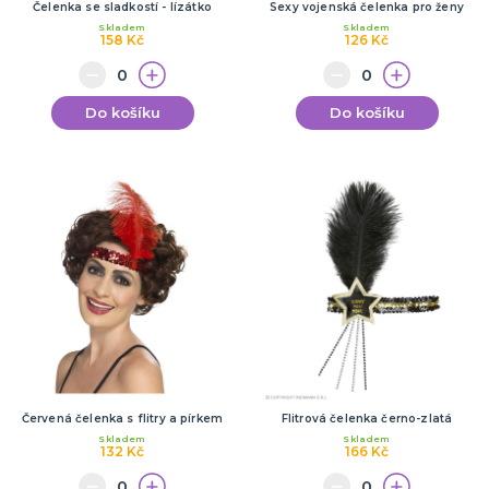
Čelenka se sladkostí - lízátko
Sexy vojenská čelenka pro ženy
Skladem
Skladem
158 Kč
126 Kč
Do košíku
Do košíku
Červená čelenka s flitry a pírkem
Flitrová čelenka černo-zlatá
Skladem
Skladem
132 Kč
166 Kč