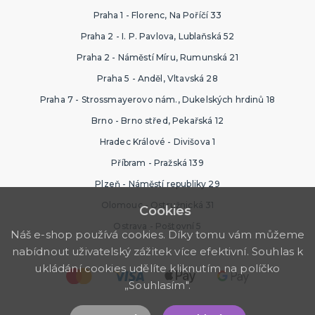
Praha 1 - Florenc, Na Poříčí 33
Praha 2 - I. P. Pavlova, Lublaňská 52
Praha 2 - Náměstí Míru, Rumunská 21
Praha 5 - Anděl, Vltavská 28
Praha 7 - Strossmayerovo nám., Dukelských hrdinů 18
Brno - Brno střed, Pekařská 12
Hradec Králové - Divišova 1
Příbram - Pražská 139
Plzeň - Náměstí republiky 29
Olomouc - Ostružnická 31
Cookies
Ostrava - Poštovní 5
Náš e-shop používá cookies. Díky tomu vám můžeme
nabídnout uživatelský zážitek více efektivní. Souhlas k
ukládání cookies udělíte kliknutím na políčko
„Souhlasím".