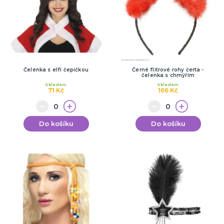
Čelenka s elfí čepičkou
Černé flitrové rohy čerta -
čelenka s chmýřím
Skladem
Skladem
71 Kč
166 Kč
Do košíku
Do košíku