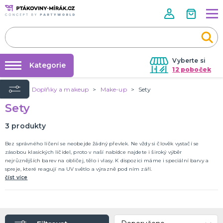
Vyberte si
Kategorie
12 poboček
Úvod
Doplňky a makeup
Make-up
Sety
Půjčovna kostýmů
KOSTÝMY A DOPLŇKY
Sety
Andělé a víly
Párty výzdoba na klíč
Zvířata
Nafukování balónků
3
produkty
Kluci
Vánoce
Klauni
Kovbojové a indiáni
Velikonoce
Pohádky
Film a TV
Holky
Halloween
Historické
Piráti
Teens
Uniformy
Frozen
DALŠÍ KATEGORIE
Prodejny
Bez správného líčení se neobejde žádný převlek. Ne vždy si člověk vystačí se
zásobou klasických líčidel, proto v naší nabídce najdete i široký výběr
Rozvoz
nejrůznějších barev na obličej, tělo i vlasy. K dispozici máme i speciální barvy a
DOPLŇKY A MAKEUP
spreje, které reagují na UV světlo a výrazně pod ním září.
Párty Blog
Pálení čarodějnic
číst více
Doplňky
O nás
Make-up
Kariéra
Škrabošky
Kontaktní čočky
Nalepovací řasy
Krev
Tekutý latex a jizvy
Sexy oblečky
Rukavice
UV barvy
Rozlučka se svobodou
Pánská jízda
Karnevalové sady
Tematické doplňky
DALŠÍ KATEGORIE
Kontakt