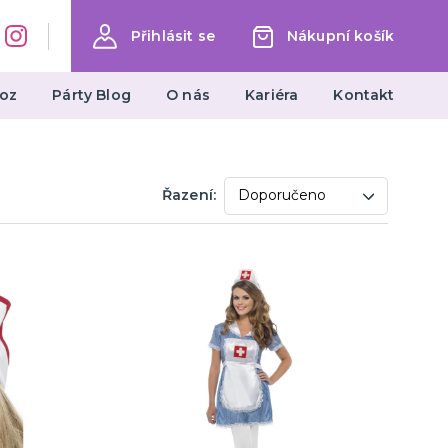
Přihlásit se
Nákupní košík
oz
Párty Blog
O nás
Kariéra
Kontakt
Dárky a žertovné předměty
Řazení:
Ptákoviny, žerty, srandičky
Originální dárky