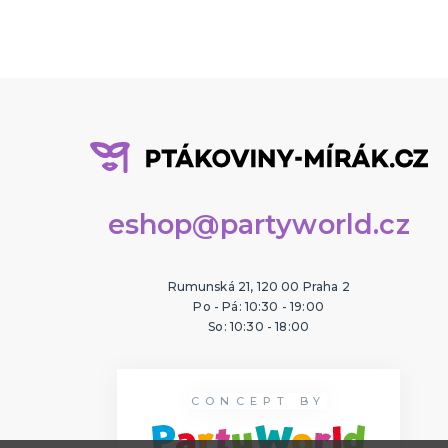
Krteček
100 mm
Ledové království
Lokomotiva Tomáš
Medvídek Pú
Mickey Mouse
Mimoni
eshop@partyworld.cz
Minnie Mouse
Prasátko Peppa
Rumunská 21, 120 00 Praha 2
Příšerky s.r.o.
Po - Pá: 10:30 - 19:00
So: 10:30 - 18:00
Spiderman
SpongeBob
Star Wars
CONCEPT BY
Superman