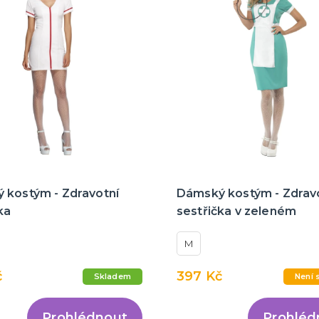
 kostým - Zdravotní
Dámský kostým - Zdrav
ka
sestřička v zeleném
M
č
397 Kč
Skladem
Není 
Prohlédnout
Prohléd