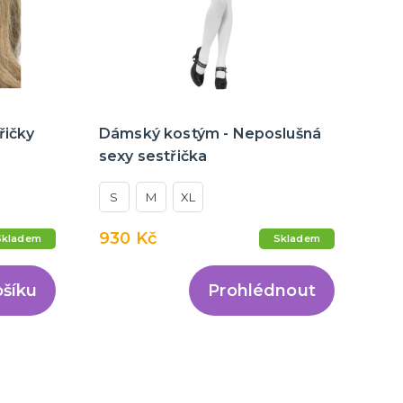
řičky
Dámský kostým - Neposlušná
sexy sestřička
S
M
XL
930 Kč
Skladem
Skladem
ošíku
Prohlédnout