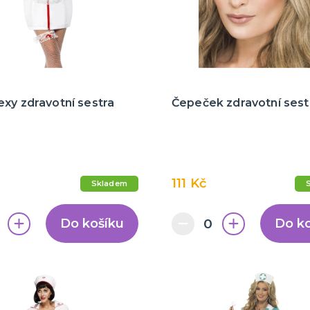
xy zdravotní sestra
Čepeček zdravotní sest
111 Kč
Skladem
Do košíku
Do k