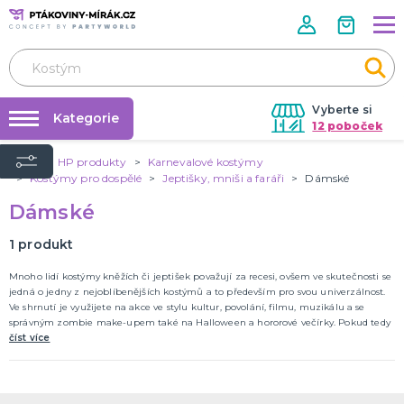
Vyberte si
Kategorie
12 poboček
Úvod
HP produkty
Karnevalové kostýmy
Půjčovna kostýmů
KOSTÝMY A DOPLŇKY
Kostýmy pro dospělé
Jeptišky, mniši a faráři
Dámské
Andělé a víly
Párty výzdoba na klíč
Dámské
Zvířata
Nafukování balónků
Kluci
1
produkt
Vánoce
Klauni
Kovbojové a indiáni
Velikonoce
Pohádky
Film a TV
Holky
Halloween
Historické
Piráti
Teens
Uniformy
Frozen
DALŠÍ KATEGORIE
Prodejny
Mnoho lidí kostýmy kněžích či jeptišek považují za recesi, ovšem ve skutečnosti se
Rozvoz
jedná o jedny z nejoblíbenějších kostýmů a to především pro svou univerzálnost.
DOPLŇKY A MAKEUP
Ve shrnutí je využijete na akce ve stylu kultur, povolání, filmu, muzikálu a se
Párty Blog
Pálení čarodějnic
správným zombie make-upem také na Halloween a hororové večírky. Pokud tedy
Doplňky
hledáte kostým se širokou škálou využití, tak jste právě našli to, co jste hledali!
číst více
O nás
Make-up
Kariéra
Škrabošky
Kontaktní čočky
Nalepovací řasy
Krev
Tekutý latex a jizvy
Sexy oblečky
Rukavice
UV barvy
Rozlučka se svobodou
Pánská jízda
Karnevalové sady
Tematické doplňky
DALŠÍ KATEGORIE
Kontakt