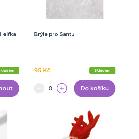
 elfka
Brýle pro Santu
95 Kč
Skladem
Skladem
nout
Do košíku