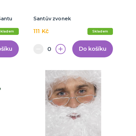
Santu
Santův zvonek
111 Kč
Skladem
Skladem
ošíku
Do košíku