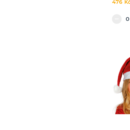
476 K
Transformers
Želvy ninja