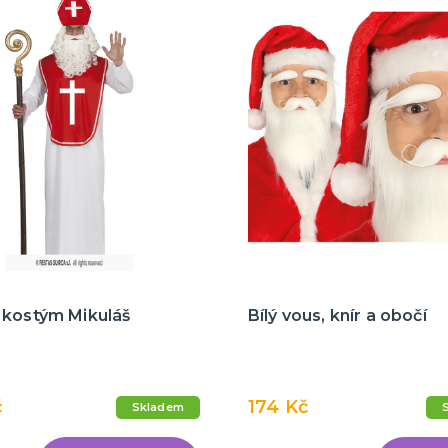
 kostým Mikuláš
Bílý vous, knír a obočí
č
174 Kč
Skladem