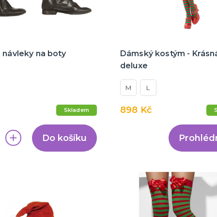
 návleky na boty
Dámský kostým - Krásná
deluxe
M
L
898 Kč
Skladem
Do košíku
Prohléd