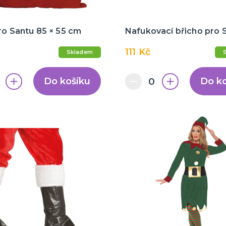
ro Santu 85 × 55 cm
Nafukovací břicho pro 
111 Kč
Skladem
Do košíku
Do k