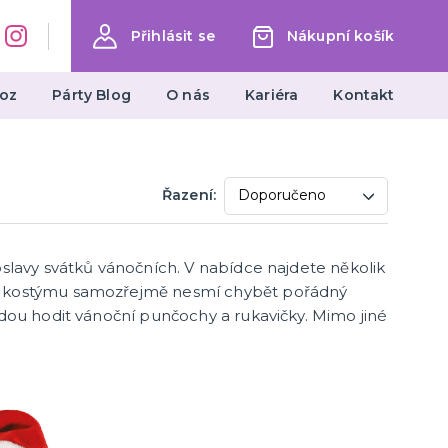
Přihlásit se
Nákupní košík
oz
Párty Blog
O nás
Kariéra
Kontakt
Dárky a žertovné předměty
Řazení:
Ptákoviny, žerty, srandičky
Originální dárky
slavy svátků vánočních. V nabídce najdete několik
u kostýmu samozřejmě nesmí chybět pořádný
dou hodit vánoční punčochy a rukavičky. Mimo jiné