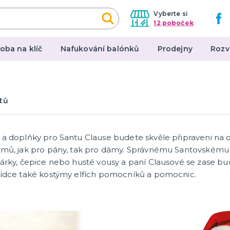
Vyberte si
12 poboček
oba na klíč
Nafukování balónků
Prodejny
Rozv
y a makeup
Párty dekorace
tů
arodějnic
Narozeninové oslavy
Tématické párty
p
Párty v barvách
 a doplňky pro Santu Clause budete skvěle připraveni na o
tegorie
další kategorie
ky
í čočky
cí řasy
atex a jizvy
lečky
e
y
a se svobodou
ízda
lové sady
ké doplňky
Příslušenství
ýmů, jak pro pány, tak pro dámy. Správnému Santovském
dárky, čepice nebo husté vousy a paní Clausové se zase bu
bídce také kostýmy elfích pomocníků a pomocnic.