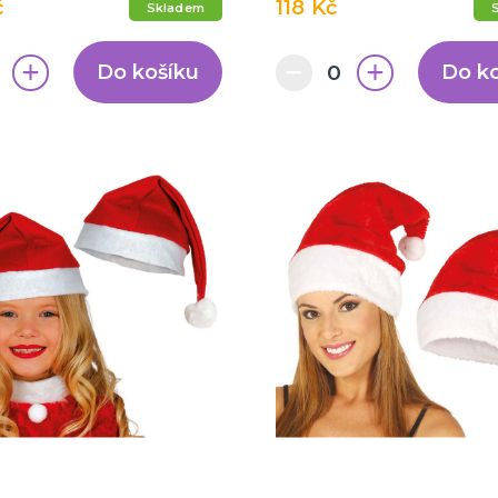
č
118 Kč
Skladem
Do košíku
Do k