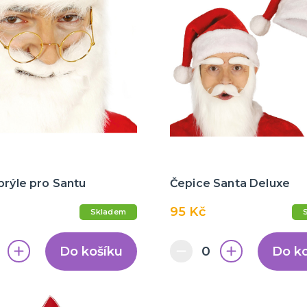
brýle pro Santu
Čepice Santa Deluxe
95 Kč
Skladem
Do košíku
Do k