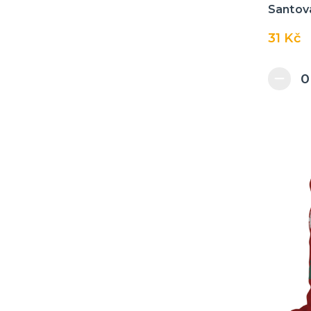
Santova
31 Kč