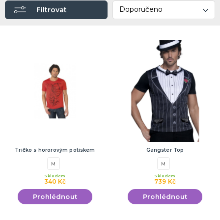
PÁRTY DEKORACE
Filtrovat
Narozeninové oslavy
Tématické párty
Párty v barvách
Příslušenství
DALŠÍ KATEGORIE
DÁRKY A ŽERTOVNÉ PŘEDMĚTY
Ptákoviny, žerty, srandičky
Originální dárky
Tričko s hororovým potiskem
Gangster Top
M
M
Skladem
Skladem
340 Kč
739 Kč
Prohlédnout
Prohlédnout