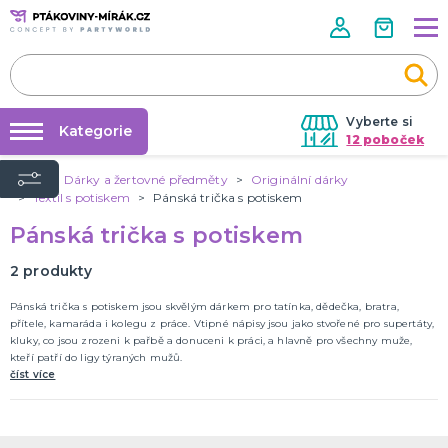
Vyberte si
Kategorie
12 poboček
Úvod
Dárky a žertovné předměty
Originální dárky
Půjčovna kostýmů
KOSTÝMY A DOPLŇKY
Textil s potiskem
Pánská trička s potiskem
Andělé a víly
Párty výzdoba na klíč
Pánská trička s potiskem
Zvířata
Nafukování balónků
Kluci
2
produkty
Vánoce
Klauni
Kovbojové a indiáni
Velikonoce
Pohádky
Film a TV
Holky
Halloween
Historické
Piráti
Teens
Uniformy
Frozen
DALŠÍ KATEGORIE
Prodejny
Pánská trička s potiskem jsou skvělým dárkem pro tatínka, dědečka, bratra,
Rozvoz
přítele, kamaráda i kolegu z práce. Vtipné nápisy jsou jako stvořené pro supertáty,
DOPLŇKY A MAKEUP
kluky, co jsou zrozeni k pařbě a donuceni k práci, a hlavně pro všechny muže,
Párty Blog
Pálení čarodějnic
kteří patří do ligy týraných mužů.
Doplňky
číst více
O nás
Make-up
Kariéra
Škrabošky
Kontaktní čočky
Nalepovací řasy
Krev
Tekutý latex a jizvy
Sexy oblečky
Rukavice
UV barvy
Rozlučka se svobodou
Pánská jízda
Karnevalové sady
Tematické doplňky
DALŠÍ KATEGORIE
Kontakt