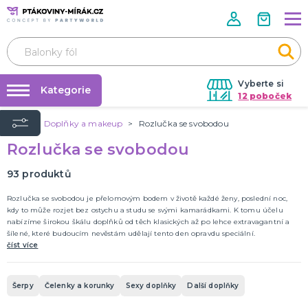
Vyberte si
Kategorie
12 poboček
Úvod
Doplňky a makeup
Rozlučka se svobodou
Půjčovna kostýmů
KOSTÝMY A DOPLŇKY
Rozlučka se svobodou
Andělé a víly
Párty výzdoba na klíč
Zvířata
Nafukování balónků
93
produktů
Kluci
Vánoce
Klauni
Kovbojové a indiáni
Velikonoce
Pohádky
Film a TV
Holky
Halloween
Historické
Piráti
Teens
Uniformy
Frozen
DALŠÍ KATEGORIE
Prodejny
Rozlučka se svobodou je přelomovým bodem v životě každé ženy, poslední noc,
kdy to může rozjet bez ostychu a studu se svými kamarádkami. K tomu účelu
Rozvoz
nabízíme širokou škálu doplňků od těch klasických až po lehce extravagantní a
DOPLŇKY A MAKEUP
šílené, které budoucím nevěstám udělají tento den opravdu speciální.
Párty Blog
Pálení čarodějnic
číst více
Doplňky
O nás
Make-up
Kariéra
Škrabošky
Kontaktní čočky
Nalepovací řasy
Krev
Tekutý latex a jizvy
Sexy oblečky
Rukavice
UV barvy
Rozlučka se svobodou
Pánská jízda
Karnevalové sady
Tematické doplňky
DALŠÍ KATEGORIE
Šerpy
Čelenky a korunky
Sexy doplňky
Další doplňky
Kontakt