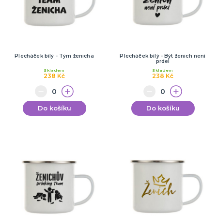
Plecháček bílý - Tým ženicha
Plecháček bílý - Být ženich není
prdel
Skladem
Skladem
238 Kč
238 Kč
Do košíku
Do košíku