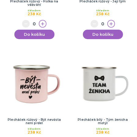
Plecháček růžový - Holka na
Plecháček růžový - Její tým
vdávání
Skladem
Skladem
238 Kč
238 Kč
Do košíku
Do košíku
Plecháček růžový - Být nevěsta
Plecháček bílý - Tým ženicha
není prdel
motýl
Skladem
Skladem
238 Kč
238 Kč