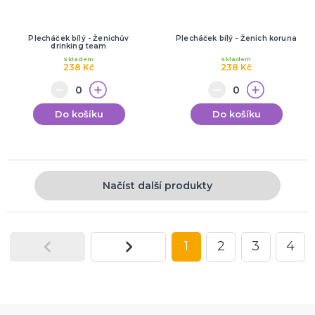
Plecháček bílý - Ženichův
Plecháček bílý - Ženich koruna
drinking team
Skladem
Skladem
238 Kč
238 Kč
Do košíku
Do košíku
Načíst další produkty
1
2
3
4