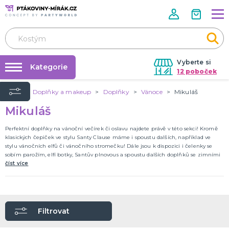
Vyberte si
Kategorie
12 poboček
Úvod
Doplňky a makeup
Doplňky
Vánoce
Mikuláš
Půjčovna kostýmů
KOSTÝMY A DOPLŇKY
Mikuláš
Andělé a víly
Párty výzdoba na klíč
Zvířata
Nafukování balónků
Perfektní doplňky na vánoční večírek či oslavu najdete právě v této sekci! Kromě
Kluci
klasických čepiček ve stylu Santy Clause máme i spoustu dalších, například ve
Vánoce
Klauni
Kovbojové a indiáni
Velikonoce
Pohádky
Film a TV
Holky
Halloween
Historické
Piráti
Teens
Uniformy
Frozen
DALŠÍ KATEGORIE
Prodejny
stylu vánočních elfů či vánočního stromečku! Dále jsou k dispozici i čelenky se
sobím parožím, elfí botky, Santův plnovous a spoustu dalších doplňků se zimními
Rozvoz
a vánočními motivy!
číst více
DOPLŇKY A MAKEUP
Párty Blog
Pálení čarodějnic
Doplňky
O nás
Make-up
Kariéra
Filtrovat
Škrabošky
Kontaktní čočky
Nalepovací řasy
Krev
Tekutý latex a jizvy
Sexy oblečky
Rukavice
UV barvy
Rozlučka se svobodou
Pánská jízda
Karnevalové sady
Tematické doplňky
DALŠÍ KATEGORIE
Kontakt