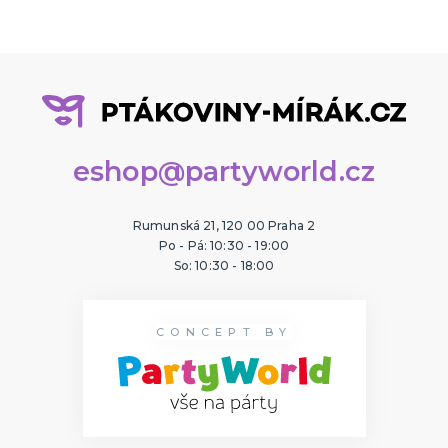
PÁRTY DEKORACE
Narozeninové oslavy
Tématické párty
Párty v barvách
Příslušenství
DALŠÍ KATEGORIE
DÁRKY A ŽERTOVNÉ PŘEDMĚTY
eshop@partyworld.cz
Ptákoviny, žerty, srandičky
Originální dárky
Rumunská 21, 120 00 Praha 2
Po - Pá: 10:30 - 19:00
So: 10:30 - 18:00
CONCEPT BY