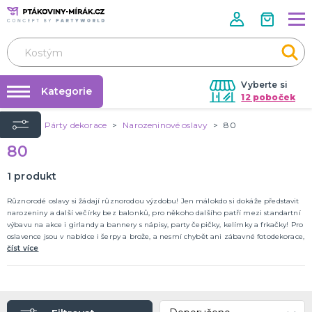
Vyberte si
Kategorie
12 poboček
Úvod
Párty dekorace
Narozeninové oslavy
80
Půjčovna kostýmů
KOSTÝMY A DOPLŇKY
80
Andělé a víly
Párty výzdoba na klíč
Zvířata
Nafukování balónků
1
produkt
Kluci
Vánoce
Klauni
Kovbojové a indiáni
Velikonoce
Pohádky
Film a TV
Holky
Halloween
Historické
Piráti
Teens
Uniformy
Frozen
DALŠÍ KATEGORIE
Prodejny
Různorodé oslavy si žádají různorodou výzdobu! Jen málokdo si dokáže představit
narozeniny a další večírky bez balonků, pro někoho dalšího patří mezi standartní
Rozvoz
výbavu na akce i girlandy a bannery s nápisy, party čepičky, kelímky a frkačky! Pro
DOPLŇKY A MAKEUP
oslavence jsou v nabídce i šerpy a brože, a nesmí chybět ani zábavné fotodekorace,
Párty Blog
Pálení čarodějnic
aby Vaše snímky byly opravdu co nejoriginálnější!
číst více
Doplňky
O nás
Make-up
Kariéra
Škrabošky
Kontaktní čočky
Nalepovací řasy
Krev
Tekutý latex a jizvy
Sexy oblečky
Rukavice
UV barvy
Rozlučka se svobodou
Pánská jízda
Karnevalové sady
Tematické doplňky
DALŠÍ KATEGORIE
Kontakt