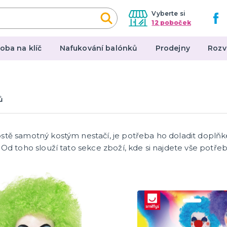
Vyberte si
12 poboček
oba na klíč
Nafukování balónků
Prodejny
Rozv
y a makeup
Párty dekorace
ů
arodějnic
Narozeninové oslavy
Tématické párty
p
Párty v barvách
stě samotný kostým nestačí, je potřeba ho doladit doplňke
tegorie
další kategorie
ky
í čočky
cí řasy
atex a jizvy
lečky
e
y
a se svobodou
ízda
lové sady
ké doplňky
Příslušenství
 Od toho slouží tato sekce zboží, kde si najdete vše potř