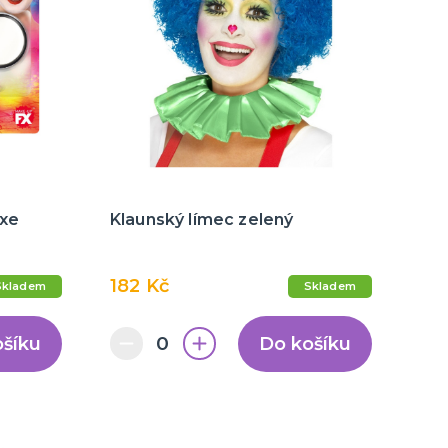
uxe
Klaunský límec zelený
182 Kč
Skladem
Skladem
ošíku
Do košíku