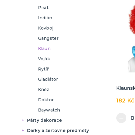
Anděl
Klauni a cirkus
Pirát
Čert
Čert, anděl a Mikuláš
Indián
Mikuláš
Čert
Boa
Kovboj
Anděl
Gangster
Mikuláš
Klaun
Voják
Rytíř
Gladiátor
Klauns
Kněz
Doktor
182 Kč
Baywatch
Párty dekorace
Narozeninové oslavy
Dárky a žertovné předměty