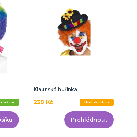
Klaunská buřinka
238 Kč
Skladem
Není skladem
ošíku
Prohlédnout