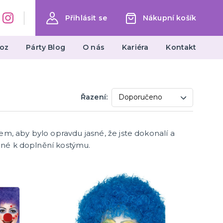
Přihlásit se
Nákupní košík
oz
Párty Blog
O nás
Kariéra
Kontakt
Dárky a žertovné předměty
Řazení:
Ptákoviny, žerty, srandičky
Originální dárky
m, aby bylo opravdu jasné, že jste dokonalí a
ebné k doplnění kostýmu.