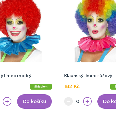
ký límec modrý
Klaunský límec růžový
182 Kč
Skladem
Do košíku
Do k