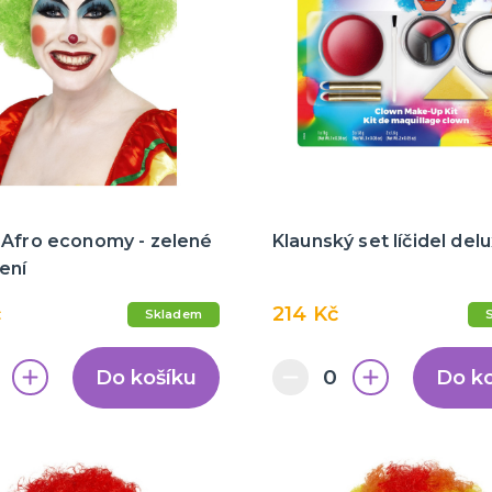
 Afro economy - zelené
Klaunský set líčidel del
ení
č
214 Kč
Skladem
Do košíku
Do k