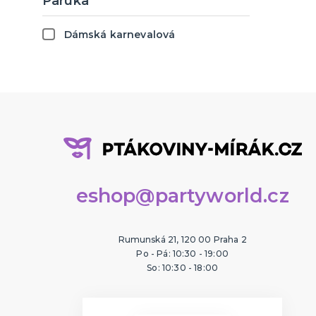
Paruka
Placky
Vtipné
Příbory
30
Dámská karnevalová
Společenské a sexy hry
Města
Talířky
40
Potištěné toaletní papíry
Hobby a profese
50
Rostoucí figurky
Pro členy rodiny
60
70
80
Licencované komplety
Angry Birds
Stuhy a stužky
eshop@partyworld.cz
Auta
3 mm
Avengers
6 mm
Rumunská 21, 120 00 Praha 2
Po - Pá: 10:30 - 19:00
Barbie
12 mm
So: 10:30 - 18:00
Batman
25 mm
Disney princezny
38 mm