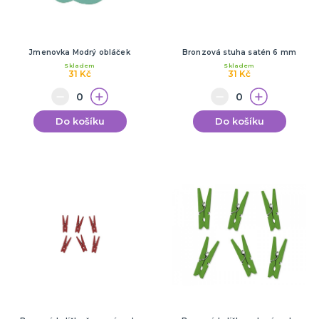
Jmenovka Modrý obláček
Bronzová stuha satén 6 mm
Skladem
Skladem
31 Kč
31 Kč
Do košíku
Do košíku