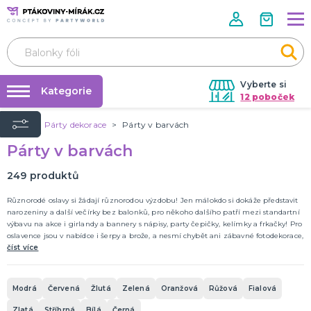
Vyberte si
Kategorie
12 poboček
Úvod
Párty dekorace
Párty v barvách
Půjčovna kostýmů
KOSTÝMY A DOPLŇKY
Párty v barvách
Andělé a víly
Párty výzdoba na klíč
Zvířata
Nafukování balónků
249
produktů
Kluci
Vánoce
Klauni
Kovbojové a indiáni
Velikonoce
Pohádky
Film a TV
Holky
Halloween
Historické
Piráti
Teens
Uniformy
Frozen
DALŠÍ KATEGORIE
Prodejny
Různorodé oslavy si žádají různorodou výzdobu! Jen málokdo si dokáže představit
narozeniny a další večírky bez balonků, pro někoho dalšího patří mezi standartní
Rozvoz
výbavu na akce i girlandy a bannery s nápisy, party čepičky, kelímky a frkačky! Pro
DOPLŇKY A MAKEUP
oslavence jsou v nabídce i šerpy a brože, a nesmí chybět ani zábavné fotodekorace,
Párty Blog
Pálení čarodějnic
aby Vaše snímky byly opravdu co nejoriginálnější!
číst více
Doplňky
O nás
Make-up
Kariéra
Škrabošky
Kontaktní čočky
Nalepovací řasy
Krev
Tekutý latex a jizvy
Sexy oblečky
Rukavice
UV barvy
Rozlučka se svobodou
Pánská jízda
Karnevalové sady
Tematické doplňky
DALŠÍ KATEGORIE
Modrá
Červená
Žlutá
Zelená
Oranžová
Růžová
Fialová
Kontakt
Zlatá
Stříbrná
Bílá
Černá