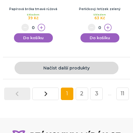
Papírová brčka tmavě růžová
Perličkový řetízek zelený
Skladem
Skladem
39 Kč
63 Kč
Do košíku
Do košíku
Načíst další produkty
1
2
3
…
11