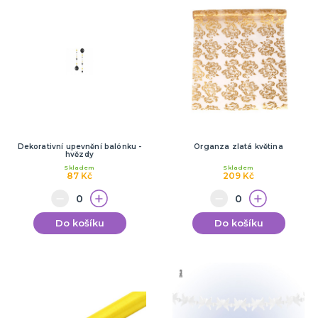
Dekorativní upevnění balónku -
Organza zlatá květina
hvězdy
Skladem
Skladem
87 Kč
209 Kč
Do košíku
Do košíku