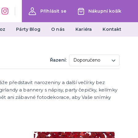
Přihlásit se
Nákupní košík
oz
Párty Blog
O nás
Kariéra
Kontakt
Dárky a žertovné předměty
Řazení:
Ptákoviny, žerty, srandičky
Originální dárky
že představit narozeniny a další večírky bez
irlandy a bannery s nápisy, party čepičky, kelímky
ybět ani zábavné fotodekorace, aby Vaše snímky