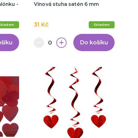
lónku -
Vínová stuha satén 6 mm
31 Kč
Skladem
Skladem
ošíku
Do košíku