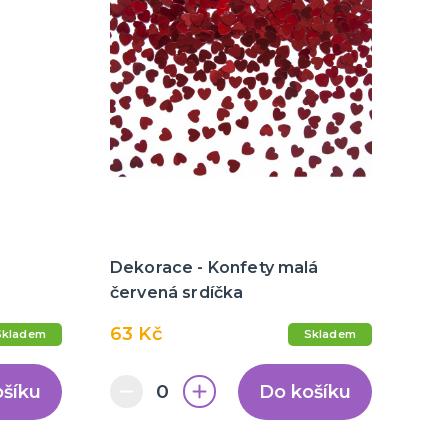
Dekorace - Konfety malá
červená srdíčka
63 Kč
Skladem
Skladem
ošíku
Do košíku