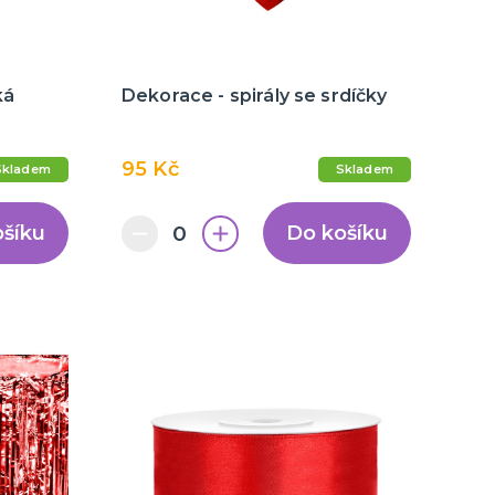
ká
Dekorace - spirály se srdíčky
95 Kč
Skladem
Skladem
ošíku
Do košíku