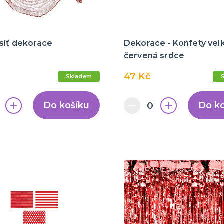
síť dekorace
Dekorace - Konfety vel
červená srdce
47 Kč
Skladem
Do košíku
Do k