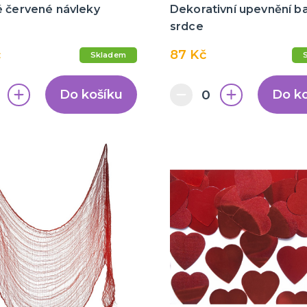
é červené návleky
Dekorativní upevnění ba
srdce
č
87 Kč
Skladem
Do košíku
Do k