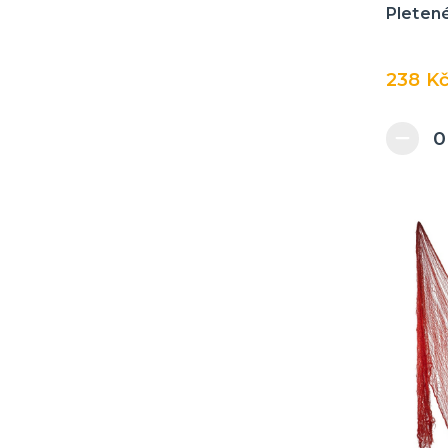
Pleten
238 K