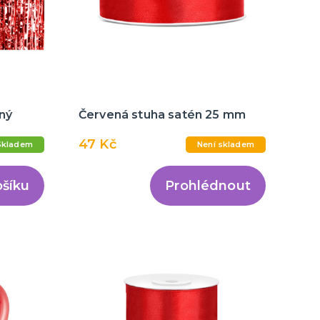
ný
Červená stuha satén 25 mm
47 Kč
Skladem
Není skladem
ošíku
Prohlédnout