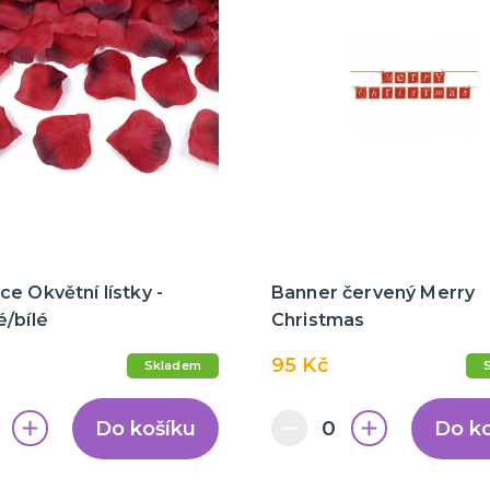
e Okvětní lístky -
Banner červený Merry
/bílé
Christmas
95 Kč
Skladem
Do košíku
Do k