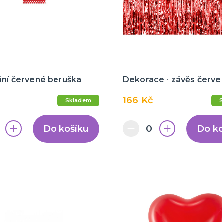
ání červené beruška
Dekorace - závěs červe
166 Kč
Skladem
Do košíku
Do k