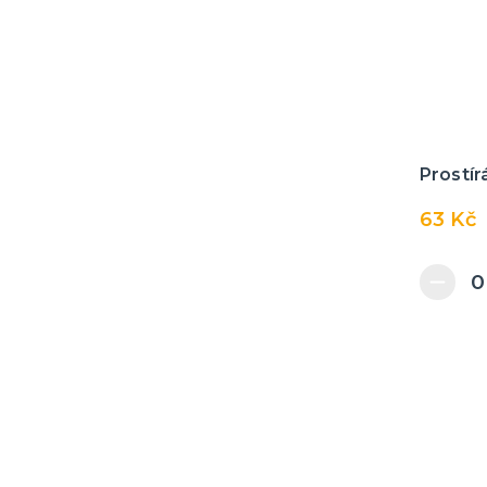
Prostír
63 Kč