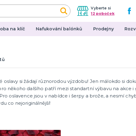
Vyberte si
12 poboček
oba na klíč
Nafukování balónků
Prodejny
Rozv
y a makeup
Párty dekorace
tů
arodějnic
Narozeninové oslavy
Tématické párty
p
Párty v barvách
 oslavy si žádají různorodou výzdobu! Jen málokdo si doká
tegorie
další kategorie
ky
í čočky
cí řasy
atex a jizvy
lečky
e
y
a se svobodou
ízda
lové sady
ké doplňky
Příslušenství
ro někoho dalšího patří mezi standartní výbavu na akce i g
! Pro oslavence jsou v nabídce i šerpy a brože, a nesmí ch
du co nejoriginálnější!