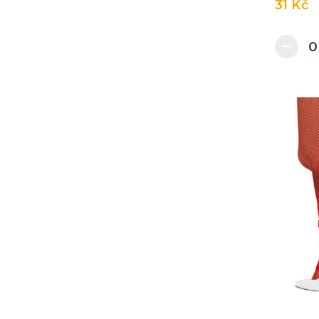
31 Kč
Transformers
Želvy ninja