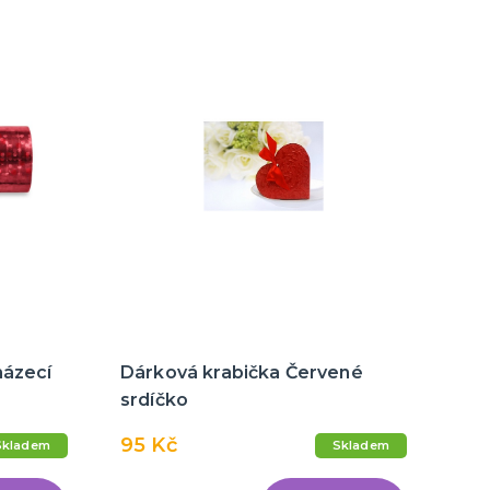
házecí
Dárková krabička Červené
srdíčko
95 Kč
Skladem
Skladem