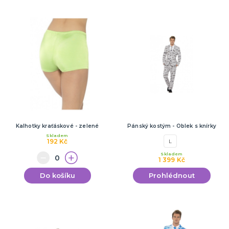
Kalhotky kraťáskové - zelené
Pánský kostým - Oblek s knírky
Skladem
192 Kč
L
Skladem
1 399 Kč
Do košíku
Prohlédnout