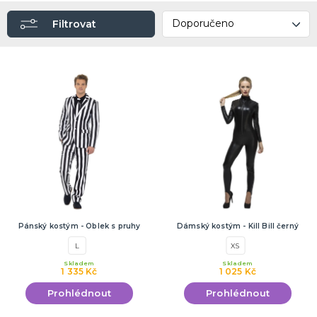
PÁRTY DEKORACE
Filtrovat
Narozeninové oslavy
Tématické párty
Párty v barvách
Příslušenství
DALŠÍ KATEGORIE
DÁRKY A ŽERTOVNÉ PŘEDMĚTY
Ptákoviny, žerty, srandičky
Originální dárky
Pánský kostým - Oblek s pruhy
Dámský kostým - Kill Bill černý
L
XS
Skladem
Skladem
1 335 Kč
1 025 Kč
Prohlédnout
Prohlédnout