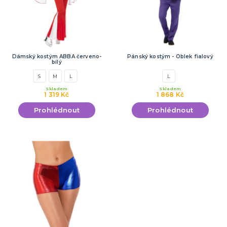
Dámský kostým ABBA červeno-
Pánský kostým - Oblek fialový
bílý
S
M
L
L
Skladem
Skladem
1 319 Kč
1 868 Kč
Prohlédnout
Prohlédnout