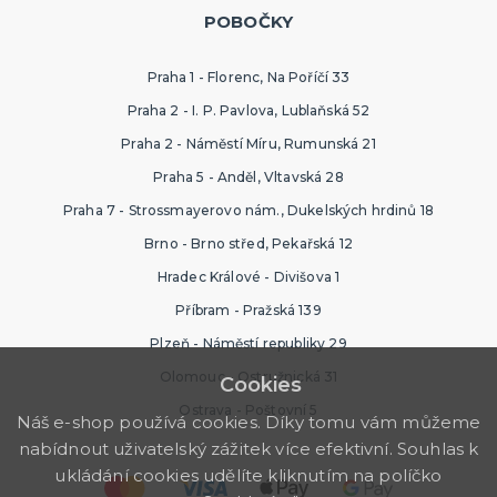
POBOČKY
Praha 1 - Florenc, Na Poříčí 33
Praha 2 - I. P. Pavlova, Lublaňská 52
Praha 2 - Náměstí Míru, Rumunská 21
Praha 5 - Anděl, Vltavská 28
Praha 7 - Strossmayerovo nám., Dukelských hrdinů 18
Brno - Brno střed, Pekařská 12
Hradec Králové - Divišova 1
Příbram - Pražská 139
Plzeň - Náměstí republiky 29
Olomouc - Ostružnická 31
Cookies
Ostrava - Poštovní 5
Náš e-shop používá cookies. Díky tomu vám můžeme
nabídnout uživatelský zážitek více efektivní. Souhlas k
ukládání cookies udělíte kliknutím na políčko